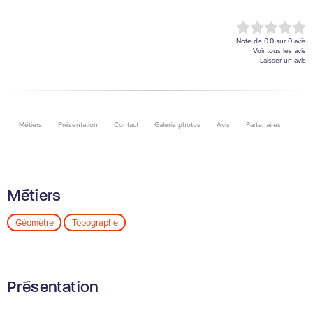
Note de
0.0
sur
0
avis
Voir tous les avis
Laisser un avis
Métiers
Présentation
Contact
Galerie photos
Avis
Partenaires
Métiers
Géomètre
Topographe
Présentation