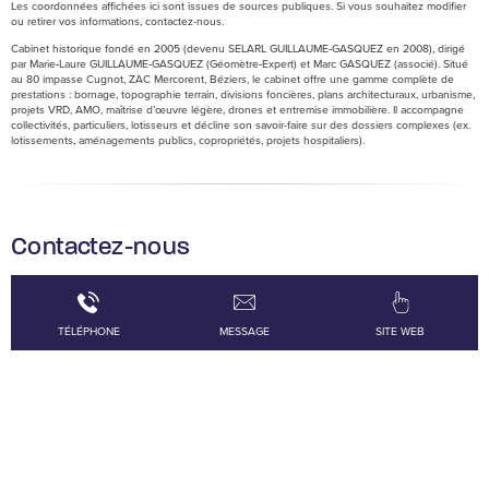
Les coordonnées affichées ici sont issues de sources publiques. Si vous souhaitez modifier
ou retirer vos informations, contactez-nous.
Cabinet historique fondé en 2005 (devenu SELARL GUILLAUME‑GASQUEZ en 2008), dirigé
par Marie‑Laure GUILLAUME‑GASQUEZ (Géomètre‑Expert) et Marc GASQUEZ (associé). Situé
au 80 impasse Cugnot, ZAC Mercorent, Béziers, le cabinet offre une gamme complète de
prestations : bornage, topographie terrain, divisions foncières, plans architecturaux, urbanisme,
projets VRD, AMO, maîtrise d’œuvre légère, drones et entremise immobilière. Il accompagne
collectivités, particuliers, lotisseurs et décline son savoir-faire sur des dossiers complexes (ex.
lotissements, aménagements publics, copropriétés, projets hospitaliers).
Contactez-nous
TÉLÉPHONE
MESSAGE
SITE WEB