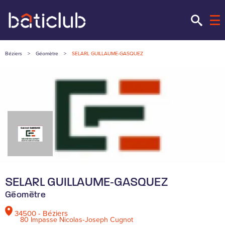
Béziers
>
Géomètre
>
SELARL GUILLAUME‑GASQUEZ
SELARL GUILLAUME‑GASQUEZ
Géomètre
34500 - Béziers
80 Impasse Nicolas‑Joseph Cugnot