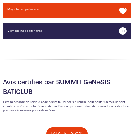
M'ajouter en partenaire
Voir tous mes partenaires
Avis certifiés par SUMMIT GéNéSIS
BATICLUB
Il est nécessaire de saisir le code secret fourni par l'entreprise pour poster un avis. Ils sont
ensuite verifiés par notre équipe de modération qui sera à même de demander aux clients les
preuves nécessaires pour valider l'avis.
LAISSER UN AVIS